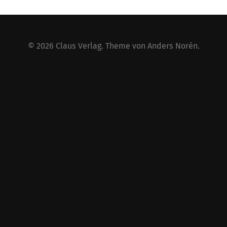
© 2026
Claus Verlag
. Theme von
Anders Norén
.