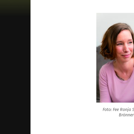
Foto: Fee Ronja 
Brönner