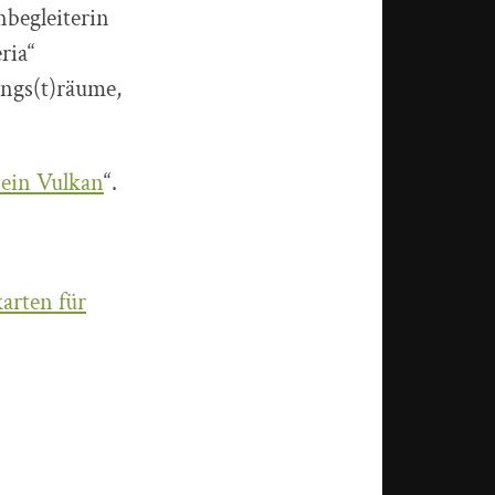
begleiterin
ria“
ngs(t)räume,
 ein Vulkan
“.
.
karten für