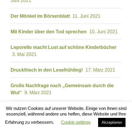
Juni 2021
Der Mönkel im Börsenblatt
11. Juni 2021
Mit Kinder über den Tod sprechen
10. Juni 2021
Leporello macht Lust auf schöne Kinderbücher
3. Mai 2021
Druckfrisch in den Lesefrühling!
17. März 2021
Große Nachfrage nach „Gemeinsam durch die
Wut“
9. März 2021
Illustratorin öffnet ihr Skizzenbuch
15. Februar
Wir nutzen Cookies auf unserer Website. Einige von ihnen sind
essenziell, während andere uns helfen, diese Website und Ihre
2021
Erfahrung zu verbessern.
Cookie settings
Akzeptieren
Unsere Neuerscheinung: „Gemeinsam durch die