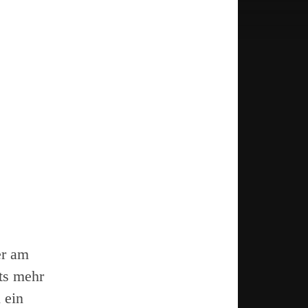
er am
ts mehr
 ein