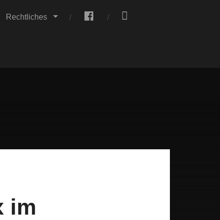
.
.
Rechtliches
x im