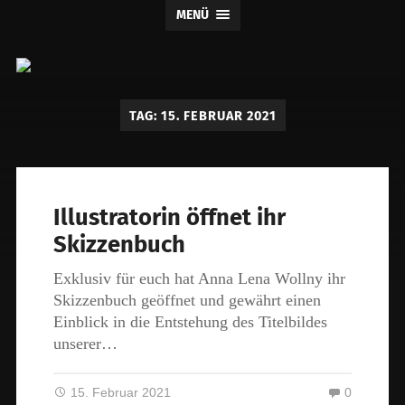
MENÜ
Claus
Verlag
TAG:
15. FEBRUAR 2021
Illustratorin öffnet ihr
Skizzenbuch
Exklusiv für euch hat Anna Lena Wollny ihr
Skizzenbuch geöffnet und gewährt einen
Einblick in die Entstehung des Titelbildes
unserer…
15. Februar 2021
0