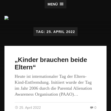
MENÜ
Claus
Verlag
TAG:
25. APRIL 2022
„Kinder brauchen beide
Eltern“
Heute ist internationaler Tag der Eltern-
Kind-Entfremdung. Initiiert wurde der Tag
im Jahr 2006 durch die Parental Alienation
Awareness Organisation (PAAO)…
25. April 2022
0