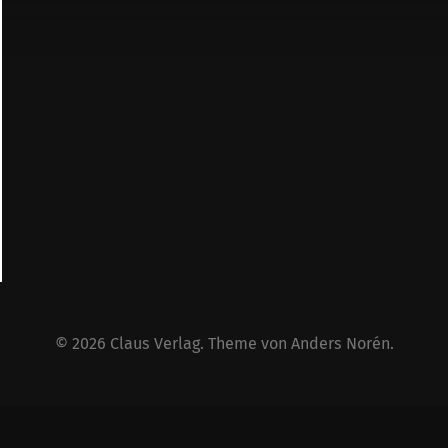
© 2026
Claus Verlag
. Theme von
Anders Norén
.