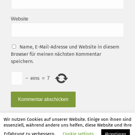
Website
Name, E-Mail-Adresse und Website in diesem
Browser für meinen nächsten Kommentar
speichern.
−
eins
=
7
Wir nutzen Cookies auf unserer Website. Einige von ihnen sind
essenziell, während andere uns helfen, diese Website und Ihre
© 2026
Claus Verlag
. Theme von
Anders Norén
.
Erfahrung zu verbessern.
Cookie settings
Akzeptieren