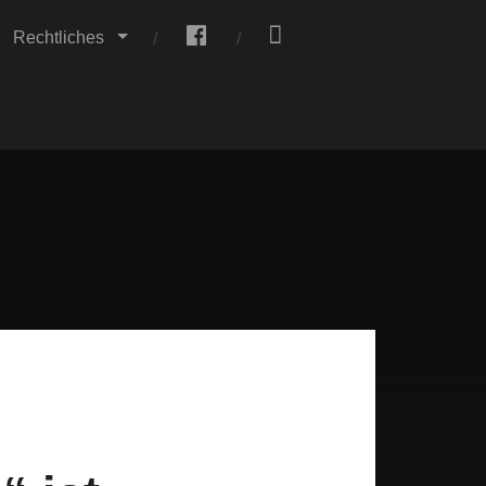
.
.
Rechtliches
 ein Vulkan".