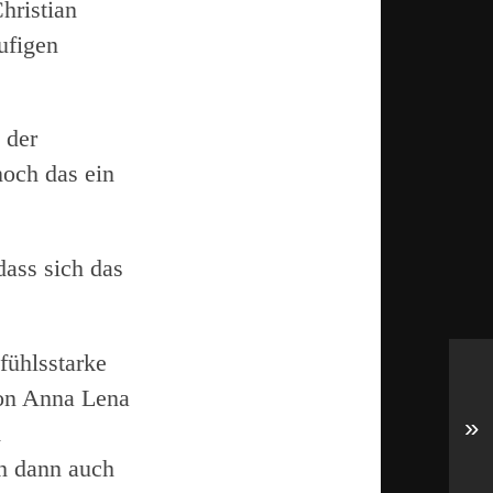
hristian
ufigen
 der
noch das ein
dass sich das
fühlsstarke
von Anna Lena
»
m
h dann auch