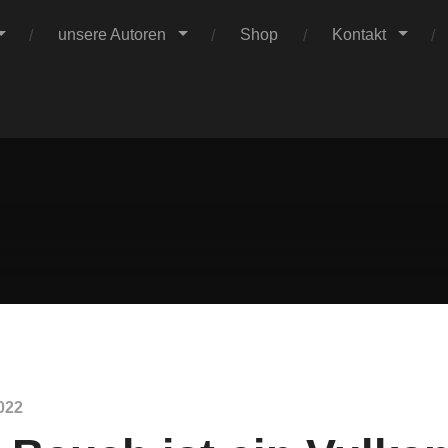
unsere Autoren
Shop
Kontakt
Claus
istian Wobst bei der Druckabnahme des Buches "Mein Bauch ist
Verlag
022