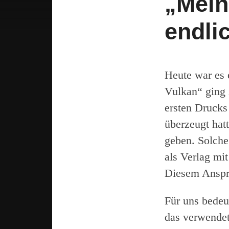
„Mein
endli
Heute war es 
Vulkan“ ging
ersten Drucks
überzeugt hat
geben. Solche 
als Verlag mi
Diesem Anspru
Für uns bedeu
das verwendet