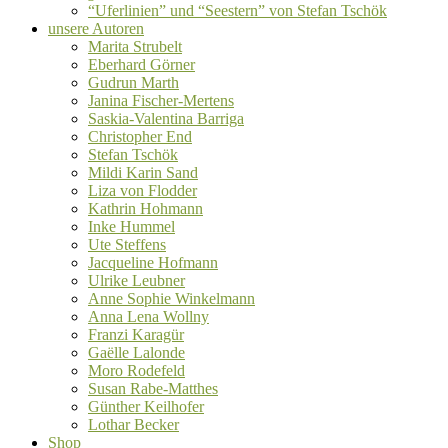
“Uferlinien” und “Seestern” von Stefan Tschök
unsere Autoren
Marita Strubelt
Eberhard Görner
Gudrun Marth
Janina Fischer-Mertens
Saskia-Valentina Barriga
Christopher End
Stefan Tschök
Mildi Karin Sand
Liza von Flodder
Kathrin Hohmann
Inke Hummel
Ute Steffens
Jacqueline Hofmann
Ulrike Leubner
Anne Sophie Winkelmann
Anna Lena Wollny
Franzi Karagür
Gaëlle Lalonde
Moro Rodefeld
Susan Rabe-Matthes
Günther Keilhofer
Lothar Becker
Shop