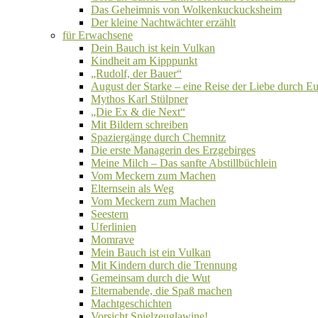
Das Geheimnis von Wolkenkuckucksheim
Der kleine Nachtwächter erzählt
für Erwachsene
Dein Bauch ist kein Vulkan
Kindheit am Kipppunkt
„Rudolf, der Bauer“
August der Starke – eine Reise der Liebe durch E
Mythos Karl Stülpner
„Die Ex & die Next“
Mit Bildern schreiben
Spaziergänge durch Chemnitz
Die erste Managerin des Erzgebirges
Meine Milch – Das sanfte Abstillbüchlein
Vom Meckern zum Machen
Elternsein als Weg
Vom Meckern zum Machen
Seestern
Uferlinien
Momrave
Mein Bauch ist ein Vulkan
Mit Kindern durch die Trennung
Gemeinsam durch die Wut
Elternabende, die Spaß machen
Machtgeschichten
Vorsicht Spielzeuglawine!