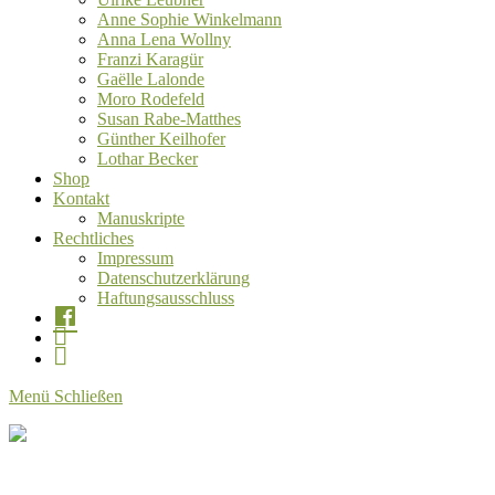
Anne Sophie Winkelmann
Anna Lena Wollny
Franzi Karagür
Gaëlle Lalonde
Moro Rodefeld
Susan Rabe-Matthes
Günther Keilhofer
Lothar Becker
Shop
Kontakt
Manuskripte
Rechtliches
Impressum
Datenschutzerklärung
Haftungsausschluss
.
.
.
Menü
Schließen
Claus
Verlag