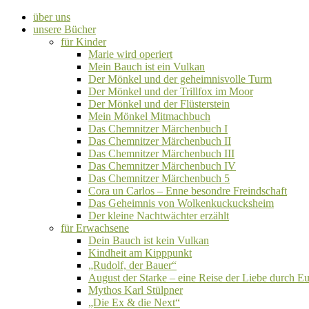
über uns
unsere Bücher
für Kinder
Marie wird operiert
Mein Bauch ist ein Vulkan
Der Mönkel und der geheimnisvolle Turm
Der Mönkel und der Trillfox im Moor
Der Mönkel und der Flüsterstein
Mein Mönkel Mitmachbuch
Das Chemnitzer Märchenbuch I
Das Chemnitzer Märchenbuch II
Das Chemnitzer Märchenbuch III
Das Chemnitzer Märchenbuch IV
Das Chemnitzer Märchenbuch 5
Cora un Carlos – Enne besondre Freindschaft
Das Geheimnis von Wolkenkuckucksheim
Der kleine Nachtwächter erzählt
für Erwachsene
Dein Bauch ist kein Vulkan
Kindheit am Kipppunkt
„Rudolf, der Bauer“
August der Starke – eine Reise der Liebe durch E
Mythos Karl Stülpner
„Die Ex & die Next“