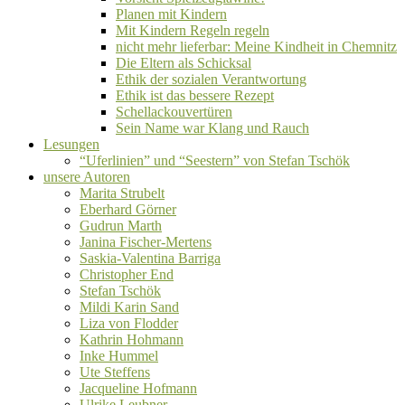
Planen mit Kindern
Mit Kindern Regeln regeln
nicht mehr lieferbar: Meine Kindheit in Chemnitz
Die Eltern als Schicksal
Ethik der sozialen Verantwortung
Ethik ist das bessere Rezept
Schellackouvertüren
Sein Name war Klang und Rauch
Lesungen
“Uferlinien” und “Seestern” von Stefan Tschök
unsere Autoren
Marita Strubelt
Eberhard Görner
Gudrun Marth
Janina Fischer-Mertens
Saskia-Valentina Barriga
Christopher End
Stefan Tschök
Mildi Karin Sand
Liza von Flodder
Kathrin Hohmann
Inke Hummel
Ute Steffens
Jacqueline Hofmann
Ulrike Leubner