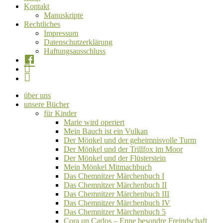
Kontakt
Manuskripte
Rechtliches
Impressum
Datenschutzerklärung
Haftungsausschluss
.
.
.
über uns
unsere Bücher
für Kinder
Marie wird operiert
Mein Bauch ist ein Vulkan
Der Mönkel und der geheimnisvolle Turm
Der Mönkel und der Trillfox im Moor
Der Mönkel und der Flüsterstein
Mein Mönkel Mitmachbuch
Das Chemnitzer Märchenbuch I
Das Chemnitzer Märchenbuch II
Das Chemnitzer Märchenbuch III
Das Chemnitzer Märchenbuch IV
Das Chemnitzer Märchenbuch 5
Cora un Carlos – Enne besondre Freindschaft