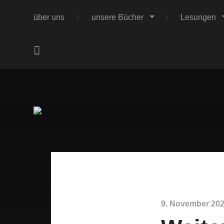
über uns
unsere Bücher
Lesungen
.
Die beiden Refe
Fortbildunge
9. November 20