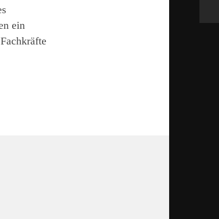
es
en ein
 Fachkräfte