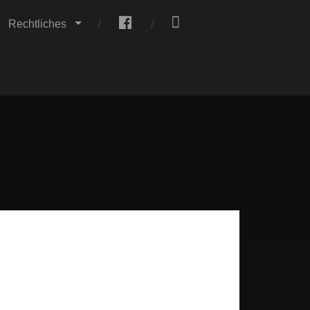
.
.
Rechtliches
mTree GbR leiten
ische Macht“.