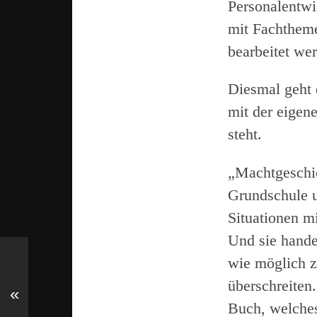
Personalentwi
mit Fachtheme
bearbeitet we
Diesmal geht
mit der eigen
steht.
„Machtgeschic
Grundschule u
Situationen m
Und sie hande
wie möglich z
überschreiten.
«
Buch, welche