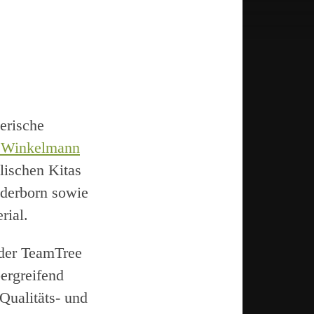
erische
 Winkelmann
lischen Kitas
aderborn sowie
rial.
 der TeamTree
bergreifend
Qualitäts- und