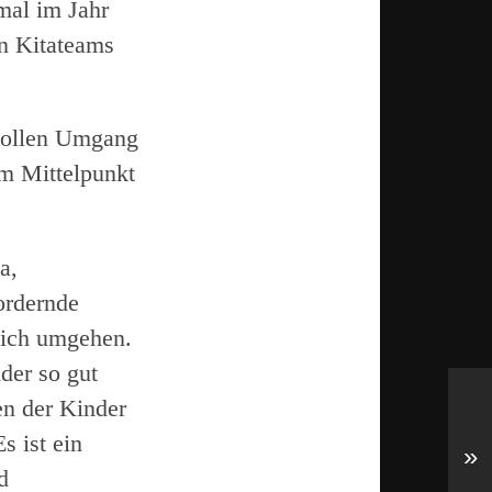
mal im Jahr
en Kitateams
vollen Umgang
m Mittelpunkt
a,
ordernde
lich umgehen.
der so gut
en der Kinder
s ist ein
»
d