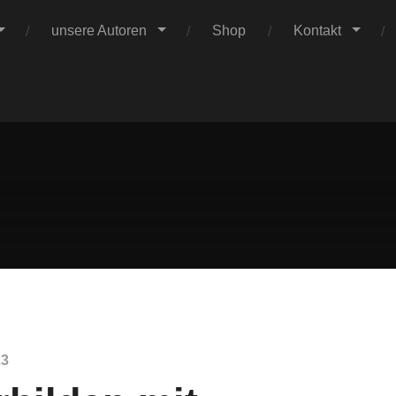
unsere Autoren
Shop
Kontakt
Claus
rentinnen Hanna Röder (links) und Anna Petersen von der Tea
n für rund 130 Kitaleitende, im November zum Thema „Erzieher
Verlag
23