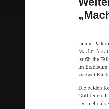
Weite
„Mach
sich in Pader
Macht“ fort. 
ist für die T
im Erzbistum 
zu zwei Kinde
Die beiden R
GbR leiten die
seit mehr als 