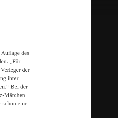
 Auflage des
den. „Für
 Verleger der
ng ihrer
en.“ Bei der
tz-Märchen
r schon eine