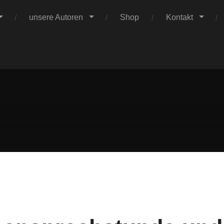
unsere Autoren
Shop
Kontakt
 Resonanz beim Charlie-Kinderfest am Samstag freuen sich „
Claus
nd Verleger Christian Wobst am Freitag auf viele Besucherinn
beim Hutfestival.
Verlag