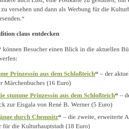
 zu versehen und dann als Werbung für die Kultur
rsenden.“
dition claus entdecken
können Besucher einen Blick in die aktuellen Bü
werfen:
me Prinzessin aus dem Schloßteich
“
– der aktue
r Märchenbuches (16 Euro)
die stumme Prinzessin aus dem Schloßteich
“
– d
ck zur Eisgala von René B. Werner (5 Euro)
gänge durch Chemnitz
“
– die zweite, erweiterte 
r für die Kulturhauptstadt (18 Euro)