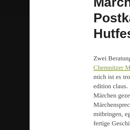
Märch
Postk
Hutfes
Zwei Beratung
Chemnitzer M
mich ist es tr
edition claus
Märchen gezei
Märchensprec
mitbringen, eg
fertige Geschi