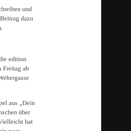
chreiben und
 Beitrag dazu
h.
die edition
 Freitag ab
 Webergasse
pel aus „Dein
nschen über
ielleicht hat
ein paar