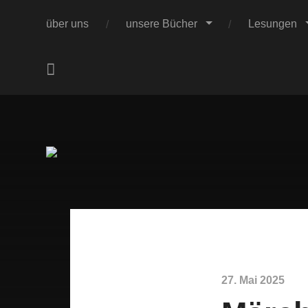
über uns
unsere Bücher
Lesungen
.
Nach der guten
Diana Winkler u
27. Mai 2025