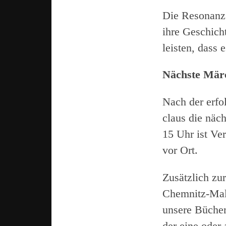
Die Resonanz 
ihre Geschich
leisten, dass 
Nächste Märc
Nach der erfol
claus die näc
15 Uhr ist Ve
vor Ort.
Zusätzlich zu
Chemnitz-Malb
unsere Bücher
der eine oder 