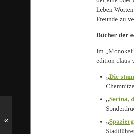
lieben Worten
Freunde zu ve
Bücher der e
Im „Monokel“ 
edition claus 
„
Die stum
Chemnitze
„
Serina, 
Sonderdru
«
„
Spazier
Stadtführe