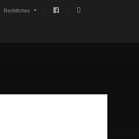
.
.
Rechtliches
Monokel"-Chefin
en und Besucher