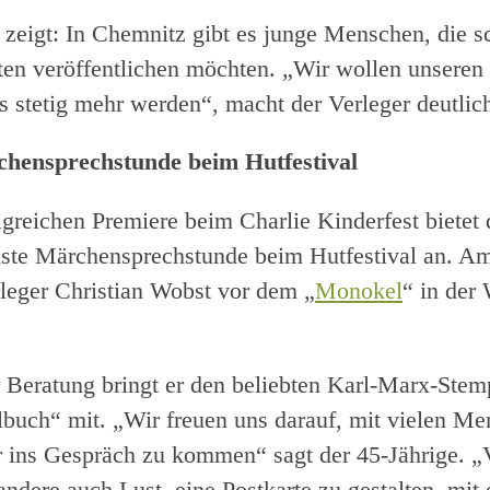
zeigt: In Chemnitz gibt es junge Menschen, die s
ten veröffentlichen möchten. „Wir wollen unseren
es stetig mehr werden“, macht der Verleger deutlic
hensprechstunde beim Hutfestival
greichen Premiere beim Charlie Kinderfest bietet 
hste Märchensprechstunde beim Hutfestival an. Am
rleger Christian Wobst vor dem „
Monokel
“ in der
r Beratung bringt er den beliebten Karl-Marx-Stem
uch“ mit. „Wir freuen uns darauf, mit vielen Me
 ins Gespräch zu kommen“ sagt der 45-Jährige. „V
andere auch Lust, eine Postkarte zu gestalten, mit 