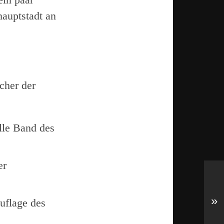
hauptstadt an
cher der
lle Band des
er
»
Auflage des