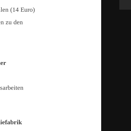
len (14 Euro)
en zu den
der
arbeiten
iefabrik